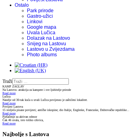
Ostalo
Park prirode
Gastro-užici
Linkovi
Google mapa
Uvala Lučica
Dolazak na Lastovo
Snijeg na Lastovu
Lastovo u Zvijezdama
Photo albums
Traži
KAMP ZAGLAV
Na Lastovu- atrakcija za kampere i sve ljubitelje prirode
Read more
Lučica
Naselje od 30-tak kuća u uvali Lučica povijesno je zaštićeni lokalitet.
Read more
Povijest Lastova
15 stoljeća pisane povijesti; antičke iskopine; dio Italije, Engleske, Francuske, Dubrovačke republike...
Read more
Pješačenje za aktivan odmor
Čak 46 uvala, isto toliko crkvica,
Read more
Najbolje s Lastova