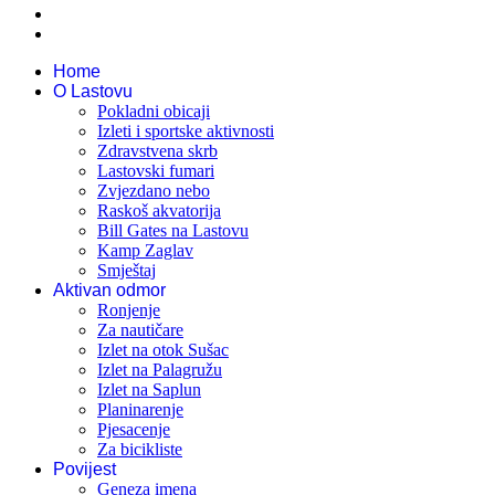
Home
O Lastovu
Pokladni obicaji
Izleti i sportske aktivnosti
Zdravstvena skrb
Lastovski fumari
Zvjezdano nebo
Raskoš akvatorija
Bill Gates na Lastovu
Kamp Zaglav
Smještaj
Aktivan odmor
Ronjenje
Za nautičare
Izlet na otok Sušac
Izlet na Palagružu
Izlet na Saplun
Planinarenje
Pjesacenje
Za bicikliste
Povijest
Geneza imena