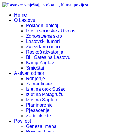
Home
O Lastovu
Pokladni obicaji
Izleti i sportske aktivnosti
Zdravstvena skrb
Lastovski fumari
Zvjezdano nebo
Raskoš akvatorija
Bill Gates na Lastovu
Kamp Zaglav
Smještaj
Aktivan odmor
Ronjenje
Za nautičare
Izlet na otok Sušac
Izlet na Palagružu
Izlet na Saplun
Planinarenje
Pjesacenje
Za bicikliste
Povijest
Geneza imena
Povijest Lastova