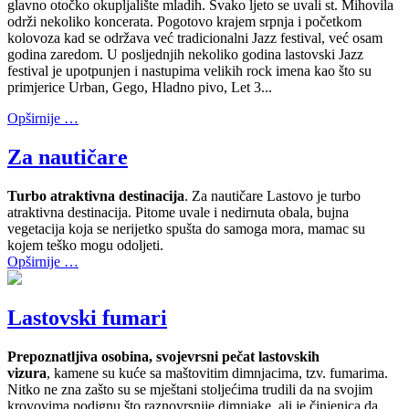
glavno otočko okupljalište mladih. Svako ljeto se uvali st. Mihovila
održi nekoliko koncerata. Pogotovo krajem srpnja i početkom
kolovoza kad se održava već tradicionalni Jazz festival, već osam
godina zaredom. U posljednjih nekoliko godina lastovski Jazz
festival je upotpunjen i nastupima velikih rock imena kao što su
primjerice Urban, Gego, Hladno pivo, Let 3...
Opširnije …
Za nautičare
Turbo atraktivna destinacija
. Za nautičare Lastovo je turbo
atraktivna destinacija. Pitome uvale i nedirnuta obala, bujna
vegetacija koja se nerijetko spušta do samoga mora, mamac su
kojem teško mogu odoljeti.
Opširnije …
Lastovski fumari
Prepoznatljiva osobina, svojevrsni pečat lastovskih
vizura
, kamene su kuće sa maštovitim dimnjacima, tzv. fumarima.
Nitko ne zna zašto su se mještani stoljećima trudili da na svojim
krovovima podignu što raznovrsnije dimnjake, ali je činjenica da