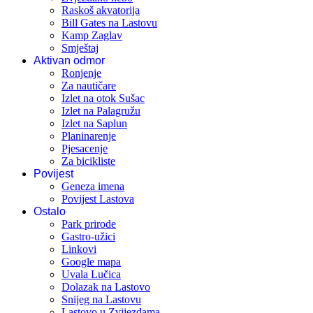
Raskoš akvatorija
Bill Gates na Lastovu
Kamp Zaglav
Smještaj
Aktivan odmor
Ronjenje
Za nautičare
Izlet na otok Sušac
Izlet na Palagružu
Izlet na Saplun
Planinarenje
Pjesacenje
Za bicikliste
Povijest
Geneza imena
Povijest Lastova
Ostalo
Park prirode
Gastro-užici
Linkovi
Google mapa
Uvala Lučica
Dolazak na Lastovo
Snijeg na Lastovu
Lastovo u Zvijezdama