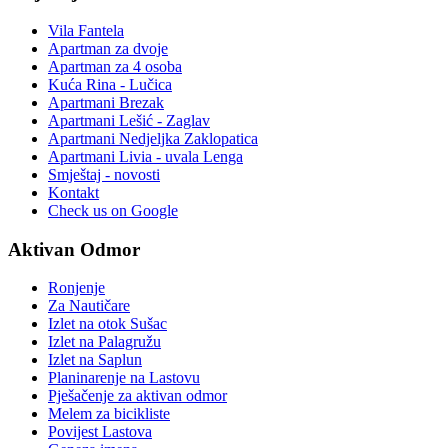
Vila Fantela
Apartman za dvoje
Apartman za 4 osoba
Kuća Rina - Lučica
Apartmani Brezak
Apartmani Lešić - Zaglav
Apartmani Nedjeljka Zaklopatica
Apartmani Livia - uvala Lenga
Smještaj - novosti
Kontakt
Check us on Google
Aktivan Odmor
Ronjenje
Za Nautičare
Izlet na otok Sušac
Izlet na Palagružu
Izlet na Saplun
Planinarenje na Lastovu
Pješačenje za aktivan odmor
Melem za bicikliste
Povijest Lastova