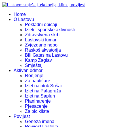
Home
O Lastovu
Pokladni obicaji
Izleti i sportske aktivnosti
Zdravstvena skrb
Lastovski fumari
Zvjezdano nebo
Raskoš akvatorija
Bill Gates na Lastovu
Kamp Zaglav
Smještaj
Aktivan odmor
Ronjenje
Za nautičare
Izlet na otok Sušac
Izlet na Palagružu
Izlet na Saplun
Planinarenje
Pjesacenje
Za bicikliste
Povijest
Geneza imena
Povijest Lastova