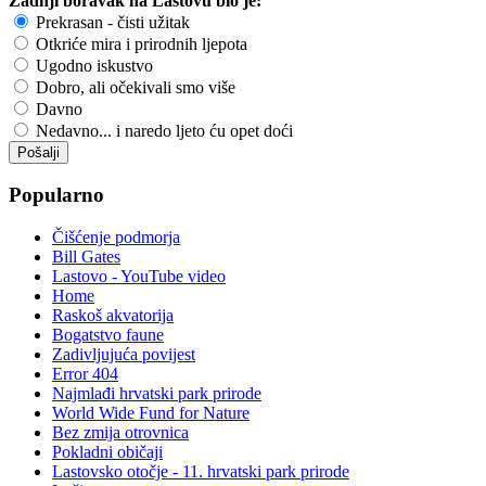
Zadnji boravak na Lastovu bio je:
Prekrasan - čisti užitak
Otkriće mira i prirodnih ljepota
Ugodno iskustvo
Dobro, ali očekivali smo više
Davno
Nedavno... i naredo ljeto ću opet doći
Popularno
Čišćenje podmorja
Bill Gates
Lastovo - YouTube video
Home
Raskoš akvatorija
Bogatstvo faune
Zadivljujuća povijest
Error 404
Najmlađi hrvatski park prirode
World Wide Fund for Nature
Bez zmija otrovnica
Pokladni običaji
Lastovsko otočje - 11. hrvatski park prirode