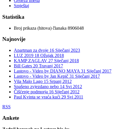
Geneza imena
Smještaj
Statistika
Broj prikaza (hitova) članaka
8906048
Najnovije
Apartman za dvoje
16 Siječanj 2023
LUZ 2019
18 Ožujak 2018
KAMP ZAGLAV
27 Siječanj 2018
Bill Gates
20 Travanj 2017
Lastovo - Video by DIANO MAYA
31 Siječanj 2017
Lastovo - Video by Jan Kepič
31 Siječanj 2017
Vila Malo Lago
15 Srpanj 2012
Spašeno zvjezdano nebo
14 Svi 2012
Čišćenje podmorja
16 Siječanj 2012
Paul Kvinta se vraća kući
29 Svi 2011
RSS
Ankete