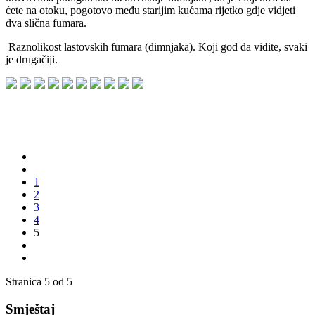
ćete na otoku, pogotovo među starijim kućama rijetko gdje vidjeti
dva slična fumara.
Raznolikost lastovskih fumara (dimnjaka). Koji god da vidite, svaki
je drugačiji.
1
2
3
4
5
Stranica 5 od 5
Smještaj