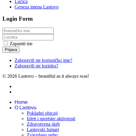
Lučica
Geneza imena Lastovo
Login Form
Zapamti me
Prijava
Zaboravili ste korisničko ime?
Zaboravili ste lozinku?
© 2026 Lastovo – beautiful as it always was!
Home
O Lastovu
Pokladni obicaji
Izleti i sportske aktivnosti
Zdravstvena skrb
Lastovski fumari
Zvjezdano nebo