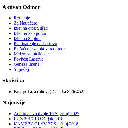
Aktivan Odmor
Ronjenje
Za Nautičare
Izlet na otok Sušac
Izlet na Palagružu
Izlet na Saplun
Planinarenje na Lastovu
Pješačenje za aktivan odmor
Melem za bicikliste
Povijest Lastova
Geneza imena
Smještaj
Statistika
Broj prikaza (hitova) članaka
8906452
Najnovije
Apartman za dvoje
16 Siječanj 2023
LUZ 2019
18 Ožujak 2018
KAMP ZAGLAV
27 Siječanj 2018