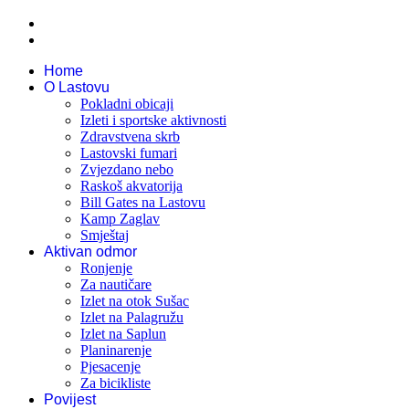
Home
O Lastovu
Pokladni obicaji
Izleti i sportske aktivnosti
Zdravstvena skrb
Lastovski fumari
Zvjezdano nebo
Raskoš akvatorija
Bill Gates na Lastovu
Kamp Zaglav
Smještaj
Aktivan odmor
Ronjenje
Za nautičare
Izlet na otok Sušac
Izlet na Palagružu
Izlet na Saplun
Planinarenje
Pjesacenje
Za bicikliste
Povijest