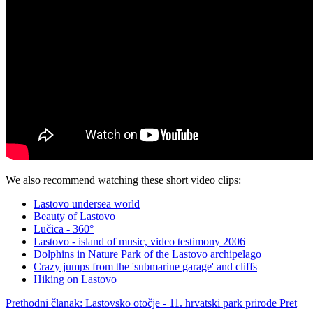
We also recommend watching these short video clips:
Lastovo undersea world
Beauty of Lastovo
Lučica - 360°
Lastovo - island of music, video testimony 2006
Dolphins in Nature Park of the Lastovo archipelago
Crazy jumps from the 'submarine garage' and cliffs
Hiking on Lastovo
Prethodni članak: Lastovsko otočje - 11. hrvatski park prirode
Pret