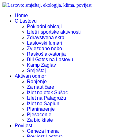
Home
O Lastovu
Pokladni obicaji
Izleti i sportske aktivnosti
Zdravstvena skrb
Lastovski fumari
Zvjezdano nebo
Raskoš akvatorija
Bill Gates na Lastovu
Kamp Zaglav
Smještaj
Aktivan odmor
Ronjenje
Za nautičare
Izlet na otok Sušac
Izlet na Palagružu
Izlet na Saplun
Planinarenje
Pjesacenje
Za bicikliste
Povijest
Geneza imena
Povijest Lastova