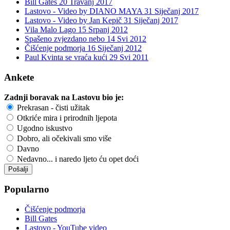
Bill Gates
20 Travanj 2017
Lastovo - Video by DIANO MAYA
31 Siječanj 2017
Lastovo - Video by Jan Kepič
31 Siječanj 2017
Vila Malo Lago
15 Srpanj 2012
Spašeno zvjezdano nebo
14 Svi 2012
Čišćenje podmorja
16 Siječanj 2012
Paul Kvinta se vraća kući
29 Svi 2011
Ankete
Zadnji boravak na Lastovu bio je:
Prekrasan - čisti užitak
Otkriće mira i prirodnih ljepota
Ugodno iskustvo
Dobro, ali očekivali smo više
Davno
Nedavno... i naredo ljeto ću opet doći
Popularno
Čišćenje podmorja
Bill Gates
Lastovo - YouTube video