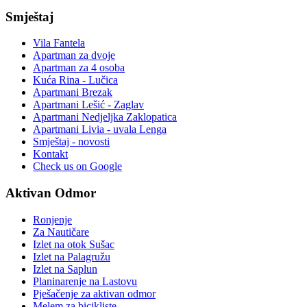
Smještaj
Vila Fantela
Apartman za dvoje
Apartman za 4 osoba
Kuća Rina - Lučica
Apartmani Brezak
Apartmani Lešić - Zaglav
Apartmani Nedjeljka Zaklopatica
Apartmani Livia - uvala Lenga
Smještaj - novosti
Kontakt
Check us on Google
Aktivan Odmor
Ronjenje
Za Nautičare
Izlet na otok Sušac
Izlet na Palagružu
Izlet na Saplun
Planinarenje na Lastovu
Pješačenje za aktivan odmor
Melem za bicikliste