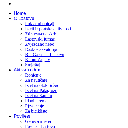
Home
O Lastovu
Pokladni obicaji
Izleti i sportske aktivnosti
Zdravstvena skrb
Lastovski fumari
Zvjezdano nebo
Raskoš akvatorija
Bill Gates na Lastovu
Kamp Zaglav
Smještaj
Aktivan odmor
Ronjenje
Za nautičare
Izlet na otok Sušac
Izlet na Palagružu
Izlet na Saplun
Planinarenje
Pjesacenje
Za bicikliste
Povijest
Geneza imena
Povijest Lastova