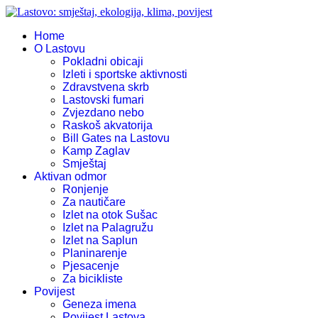
Home
O Lastovu
Pokladni obicaji
Izleti i sportske aktivnosti
Zdravstvena skrb
Lastovski fumari
Zvjezdano nebo
Raskoš akvatorija
Bill Gates na Lastovu
Kamp Zaglav
Smještaj
Aktivan odmor
Ronjenje
Za nautičare
Izlet na otok Sušac
Izlet na Palagružu
Izlet na Saplun
Planinarenje
Pjesacenje
Za bicikliste
Povijest
Geneza imena
Povijest Lastova