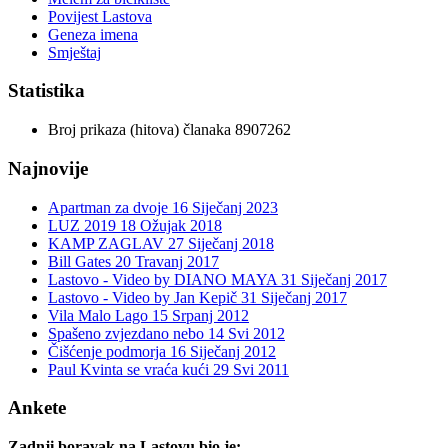
Povijest Lastova
Geneza imena
Smještaj
Statistika
Broj prikaza (hitova) članaka
8907262
Najnovije
Apartman za dvoje
16 Siječanj 2023
LUZ 2019
18 Ožujak 2018
KAMP ZAGLAV
27 Siječanj 2018
Bill Gates
20 Travanj 2017
Lastovo - Video by DIANO MAYA
31 Siječanj 2017
Lastovo - Video by Jan Kepič
31 Siječanj 2017
Vila Malo Lago
15 Srpanj 2012
Spašeno zvjezdano nebo
14 Svi 2012
Čišćenje podmorja
16 Siječanj 2012
Paul Kvinta se vraća kući
29 Svi 2011
Ankete
Zadnji boravak na Lastovu bio je: