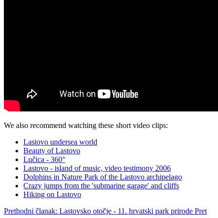
We also recommend watching these short video clips:
Lastovo undersea world
Beauty of Lastovo
Lučica - 360°
Lastovo - island of music, video testimony 2006
Dolphins in Nature Park of the Lastovo archipelago
Crazy jumps from the 'submarine garage' and cliffs
Hiking on Lastovo
Prethodni članak: Lastovsko otočje - 11. hrvatski park prirode
Pret