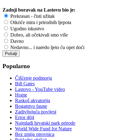
Zadnji boravak na Lastovu bio je:
Prekrasan - čisti užitak
Otkriće mira i prirodnih ljepota
Ugodno iskustvo
Dobro, ali očekivali smo više
Davno
Nedavno... i naredo ljeto ću opet doći
Popularno
Čišćenje podmorja
Bill Gates
Lastovo - YouTube video
Home
Raskoš akvatorija
Bogatstvo faune
Zadivljujuća povijest
Error 404
Najmlađi hrvatski park prirode
World Wide Fund for Nature
Bez zmija otrovnica
Pokladni običaji