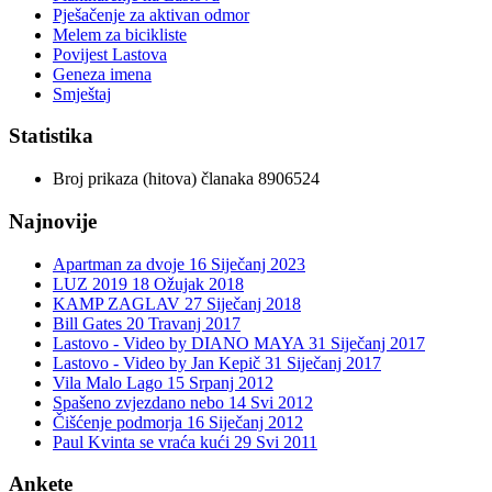
Pješačenje za aktivan odmor
Melem za bicikliste
Povijest Lastova
Geneza imena
Smještaj
Statistika
Broj prikaza (hitova) članaka
8906524
Najnovije
Apartman za dvoje
16 Siječanj 2023
LUZ 2019
18 Ožujak 2018
KAMP ZAGLAV
27 Siječanj 2018
Bill Gates
20 Travanj 2017
Lastovo - Video by DIANO MAYA
31 Siječanj 2017
Lastovo - Video by Jan Kepič
31 Siječanj 2017
Vila Malo Lago
15 Srpanj 2012
Spašeno zvjezdano nebo
14 Svi 2012
Čišćenje podmorja
16 Siječanj 2012
Paul Kvinta se vraća kući
29 Svi 2011
Ankete