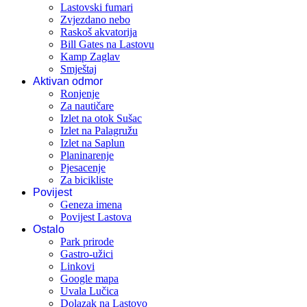
Lastovski fumari
Zvjezdano nebo
Raskoš akvatorija
Bill Gates na Lastovu
Kamp Zaglav
Smještaj
Aktivan odmor
Ronjenje
Za nautičare
Izlet na otok Sušac
Izlet na Palagružu
Izlet na Saplun
Planinarenje
Pjesacenje
Za bicikliste
Povijest
Geneza imena
Povijest Lastova
Ostalo
Park prirode
Gastro-užici
Linkovi
Google mapa
Uvala Lučica
Dolazak na Lastovo