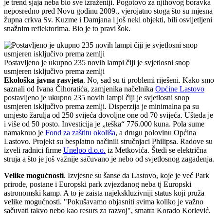
je trend sjaja neba bio sve izraženiji. Pogotovo za njihovog boravka
neposredno pred Novu godinu 2009., vjerojatno stoga što su mjesna
župna crkva Sv. Kuzme i Damjana i još neki objekti, bili osvijetljeni
snažnim reflektorima. Bio je to pravi šok.
Postavljeno je ukupno 235 novih lampi čiji je svjetlosni snop
usmjeren isključivo prema zemlji
Ekološka javna rasvjeta
. No, sad su ti problemi riješeni. Kako smo
saznali od Ivana Čihoratića, zamjenika načelnika
Općine Lastovo
postavljeno je ukupno 235 novih lampi čiji je svjetlosni snop
usmjeren isključivo prema zemlji. Disperzija je minimalna pa su
umjesto žarulja od 250 svijeća dovoljne one od 70 svijeća. Ušteda je
i više od 50 posto. Investicija je „teška“ 776.000 kuna. Pola sume
namaknuo je
Fond za zaštitu okoliša
, a drugu polovinu Općina
Lastovo. Projekt su besplatno načinili stručnjaci Philipsa. Radove su
izveli radnici firme
Unelpo d.o.o.
iz Metkovića. Štedi se električna
struja a što je još važnije sačuvano je nebo od svjetlosnog zagađenja.
Velike mogućnosti
. Izvjesne su šanse da Lastovo, koje je već Park
prirode, postane i Europski park zvjezdanog neba tj Europski
astronomski kamp. A to je zaista najekskluzivniji status koji pruža
velike mogućnosti. "Pokušavamo objasniti svima koliko je važno
sačuvati takvo nebo kao resurs za razvoj", smatra Korado Korlević.