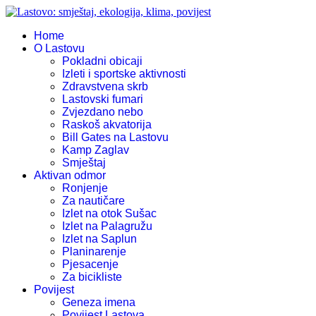
Home
O Lastovu
Pokladni obicaji
Izleti i sportske aktivnosti
Zdravstvena skrb
Lastovski fumari
Zvjezdano nebo
Raskoš akvatorija
Bill Gates na Lastovu
Kamp Zaglav
Smještaj
Aktivan odmor
Ronjenje
Za nautičare
Izlet na otok Sušac
Izlet na Palagružu
Izlet na Saplun
Planinarenje
Pjesacenje
Za bicikliste
Povijest
Geneza imena
Povijest Lastova