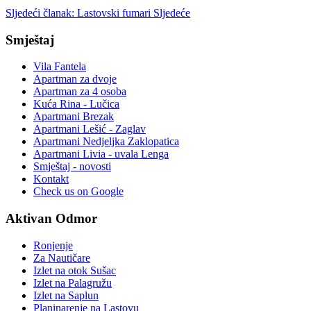
Sljedeći članak: Lastovski fumari
Sljedeće
Smještaj
Vila Fantela
Apartman za dvoje
Apartman za 4 osoba
Kuća Rina - Lučica
Apartmani Brezak
Apartmani Lešić - Zaglav
Apartmani Nedjeljka Zaklopatica
Apartmani Livia - uvala Lenga
Smještaj - novosti
Kontakt
Check us on Google
Aktivan Odmor
Ronjenje
Za Nautičare
Izlet na otok Sušac
Izlet na Palagružu
Izlet na Saplun
Planinarenje na Lastovu