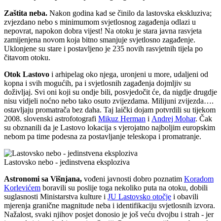
Zaštita neba.
Nakon godina kad se činilo da lastovska ekskluziva;
zvjezdano nebo s minimumom svjetlosnog zagađenja odlazi u
nepovrat, napokon dobra vijest! Na otoku je stara javna rasvjeta
zamijenjena novom koja bitno smanjuje svjetlosno zagađenje.
Uklonjene su stare i postavljeno je 235 novih rasvjetnih tijela po
čitavom otoku.
Otok Lastovo
i arhipelag oko njega, uronjeni u more, udaljeni od
kopna i svih mogućih, pa i svjetlosnih zagađenja dojmljiv su
doživljaj. Svi oni koji su ondje bili, posvjedočit će, da nigdje drugdje
nisu vidjeli noćno nebo tako osuto zvijezdama. Milijuni zvijezda….
ostavljaju promatrača bez daha. Taj laički dojam potvrdili su tijekom
2008. slovenski astrofotografi
Mikuz Herman
i
Andrej Mohar
. Čak
su obznanili da je Lastovo lokacija s vjerojatno najboljim europskim
nebom pa time podesna za postavljanje teleskopa i promatranje.
Lastovsko nebo - jedinstvena eksploziva
Astronomi sa Višnjana,
vođeni javnosti dobro poznatim
Koradom
Korlevićem
boravili su poslije toga nekoliko puta na otoku, dobili
suglasnosti Ministarstva kulture i
JU Lastovsko otočje
i obavili
mjerenja granične magnitude neba i identifikaciju svjetlosnih izvora.
Nažalost, svaki njihov posjet donosio je još veću dvojbu i strah - jer