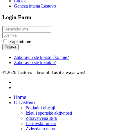
Lučica
Geneza imena Lastovo
Login Form
Zapamti me
Prijava
Zaboravili ste korisničko ime?
Zaboravili ste lozinku?
© 2026 Lastovo – beautiful as it always was!
Home
O Lastovu
Pokladni obicaji
Izleti i sportske aktivnosti
Zdravstvena skrb
Lastovski fumari
Zvjezdano nebo