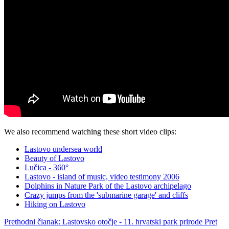
We also recommend watching these short video clips:
Lastovo undersea world
Beauty of Lastovo
Lučica - 360°
Lastovo - island of music, video testimony 2006
Dolphins in Nature Park of the Lastovo archipelago
Crazy jumps from the 'submarine garage' and cliffs
Hiking on Lastovo
Prethodni članak: Lastovsko otočje - 11. hrvatski park prirode
Pret