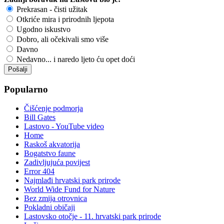
Prekrasan - čisti užitak
Otkriće mira i prirodnih ljepota
Ugodno iskustvo
Dobro, ali očekivali smo više
Davno
Nedavno... i naredo ljeto ću opet doći
Popularno
Čišćenje podmorja
Bill Gates
Lastovo - YouTube video
Home
Raskoš akvatorija
Bogatstvo faune
Zadivljujuća povijest
Error 404
Najmlađi hrvatski park prirode
World Wide Fund for Nature
Bez zmija otrovnica
Pokladni običaji
Lastovsko otočje - 11. hrvatski park prirode