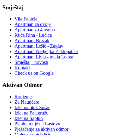
Smještaj
Vila Fantela
Apartman za dvoje
Apartman za 4 osoba
Kuća Rina - Lučica
Apartmani Brezak
Apartmani Lešić - Zaglav
Apartmani Nedjeljka Zaklopatica
Apartmani Livia - uvala Lenga
Smještaj - novosti
Kontakt
Check us on Google
Aktivan Odmor
Ronjenje
Za Nautičare
Izlet na otok Sušac
Izlet na Palagružu
Izlet na Saplun
Planinarenje na Lastovu
Pješačenje za aktivan odmor
Melem za bicikliste