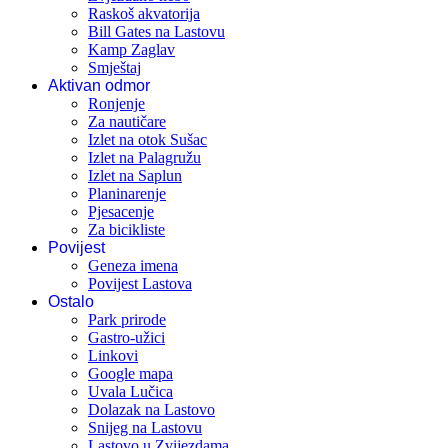
Raskoš akvatorija
Bill Gates na Lastovu
Kamp Zaglav
Smještaj
Aktivan odmor
Ronjenje
Za nautičare
Izlet na otok Sušac
Izlet na Palagružu
Izlet na Saplun
Planinarenje
Pjesacenje
Za bicikliste
Povijest
Geneza imena
Povijest Lastova
Ostalo
Park prirode
Gastro-užici
Linkovi
Google mapa
Uvala Lučica
Dolazak na Lastovo
Snijeg na Lastovu
Lastovo u Zvijezdama