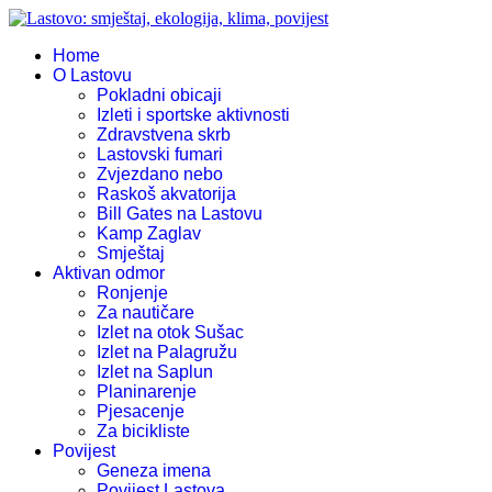
Home
O Lastovu
Pokladni obicaji
Izleti i sportske aktivnosti
Zdravstvena skrb
Lastovski fumari
Zvjezdano nebo
Raskoš akvatorija
Bill Gates na Lastovu
Kamp Zaglav
Smještaj
Aktivan odmor
Ronjenje
Za nautičare
Izlet na otok Sušac
Izlet na Palagružu
Izlet na Saplun
Planinarenje
Pjesacenje
Za bicikliste
Povijest
Geneza imena
Povijest Lastova