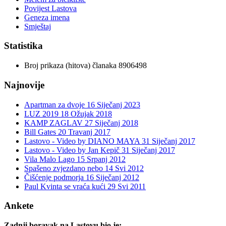
Povijest Lastova
Geneza imena
Smještaj
Statistika
Broj prikaza (hitova) članaka
8906498
Najnovije
Apartman za dvoje
16 Siječanj 2023
LUZ 2019
18 Ožujak 2018
KAMP ZAGLAV
27 Siječanj 2018
Bill Gates
20 Travanj 2017
Lastovo - Video by DIANO MAYA
31 Siječanj 2017
Lastovo - Video by Jan Kepič
31 Siječanj 2017
Vila Malo Lago
15 Srpanj 2012
Spašeno zvjezdano nebo
14 Svi 2012
Čišćenje podmorja
16 Siječanj 2012
Paul Kvinta se vraća kući
29 Svi 2011
Ankete
Zadnji boravak na Lastovu bio je: