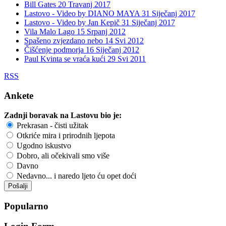
Bill Gates
20 Travanj 2017
Lastovo - Video by DIANO MAYA
31 Siječanj 2017
Lastovo - Video by Jan Kepič
31 Siječanj 2017
Vila Malo Lago
15 Srpanj 2012
Spašeno zvjezdano nebo
14 Svi 2012
Čišćenje podmorja
16 Siječanj 2012
Paul Kvinta se vraća kući
29 Svi 2011
RSS
Ankete
Zadnji boravak na Lastovu bio je:
Prekrasan - čisti užitak
Otkriće mira i prirodnih ljepota
Ugodno iskustvo
Dobro, ali očekivali smo više
Davno
Nedavno... i naredo ljeto ću opet doći
Popularno