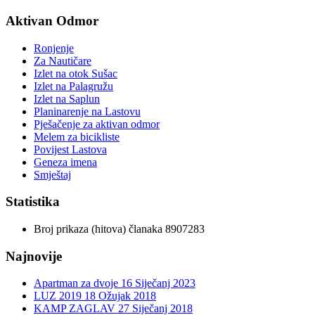
Aktivan Odmor
Ronjenje
Za Nautičare
Izlet na otok Sušac
Izlet na Palagružu
Izlet na Saplun
Planinarenje na Lastovu
Pješačenje za aktivan odmor
Melem za bicikliste
Povijest Lastova
Geneza imena
Smještaj
Statistika
Broj prikaza (hitova) članaka
8907283
Najnovije
Apartman za dvoje
16 Siječanj 2023
LUZ 2019
18 Ožujak 2018
KAMP ZAGLAV
27 Siječanj 2018