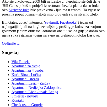
Ako ste u kolovozu 2009 bili na Lastovu, vjerojatno ste čuli da je
'Bill Gates pokušao pobjeći iz restorana bez da plati a da su brda
oko
Skrivene luke
bile prekrivena - ljudima u crnom'. Ta vijest se
proširila poput požara – stoga smo provjerili što se stvarno zbilo.
Bill Gates, „otac“ interneta, '
suvlasnik Facebooka
' i jedan od
najbogatijih ljudi na kugli zemaljskoj, prošlog je kolovoza svojom
golemom jahtom obilazio Jadransku obalu i svuda gdje je došao oko
njega strka i galama –osim naravno na prelijepom otoku Lastovu.
Opširnije …
Smještaj
Vila Fantela
Apartman za dvoje
Apartman za 4 osoba
Kuća Rina - Lučica
Apartmani Brezak
Apartmani Lešić - Zaglav
Apartmani Nedjeljka Zaklopatica
Apartmani Livia - uvala Lenga
Smještaj - novosti
Kontakt
Check us on Google