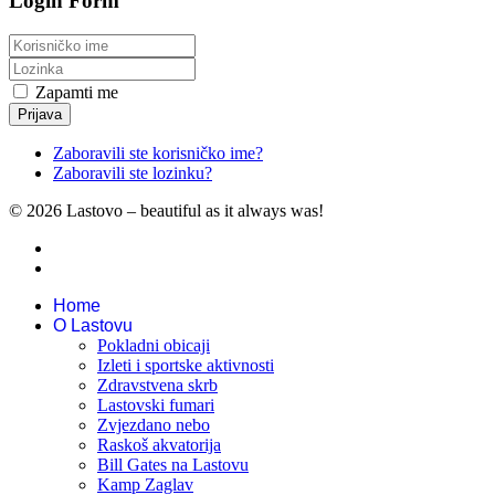
Login Form
Zapamti me
Prijava
Zaboravili ste korisničko ime?
Zaboravili ste lozinku?
© 2026 Lastovo – beautiful as it always was!
Home
O Lastovu
Pokladni obicaji
Izleti i sportske aktivnosti
Zdravstvena skrb
Lastovski fumari
Zvjezdano nebo
Raskoš akvatorija
Bill Gates na Lastovu
Kamp Zaglav