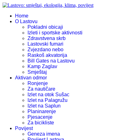
Home
O Lastovu
Pokladni obicaji
Izleti i sportske aktivnosti
Zdravstvena skrb
Lastovski fumari
Zvjezdano nebo
Raskoš akvatorija
Bill Gates na Lastovu
Kamp Zaglav
Smještaj
Aktivan odmor
Ronjenje
Za nautičare
Izlet na otok Sušac
Izlet na Palagružu
Izlet na Saplun
Planinarenje
Pjesacenje
Za bicikliste
Povijest
Geneza imena
Povijest Lastova